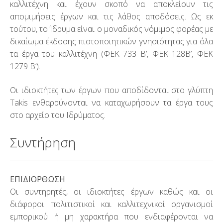
καλλιτέχνη και έχουν σκοπό να αποκλείουν τις
Βιβλιογραφία
απομιμήσεις έργων και τις λάθος αποδόσεις. Ως εκ
τούτου, το Ίδρυμα είναι ο μοναδικός νόμιμος φορέας με
Έρευνα
δικαίωμα έκδοσης πιστοποιητικών γνησιότητας για όλα
τα έργα του καλλιτέχνη (ΦΕΚ 733 Β’, ΦΕΚ 128Β’, ΦΕΚ
ΙΔΡΥΜΑ ΤΑΚΙΣ
1279 Β’).
Το Ίδρυμα
Οι ιδιοκτήτες των έργων που αποδίδονται στο γλύπτη
Δικαιώματα
Takis ενθαρρύνονται να καταχωρήσουν τα έργα τους
στο αρχείο του Ιδρύματος.
Συλλογή
Συντήρηση
Εκπ. Προγράμματα – Ξεναγήσεις
Δεξιώσεις
ΕΠΙΔΙΟΡΘΩΣΗ
Art Shop
Οι συντηρητές, οι ιδιοκτήτες έργων καθώς και οι
διάφοροι πολιτιστικοί και καλλιτεχνικοί οργανισμοί
Ψηφιακή Ξενάγηση 360°
εμπορικού ή μη χαρακτήρα που ενδιαφέρονται να