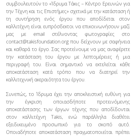
συμβουλευτούν το «Ίδρυμα Τάκις – Κέντρο Ερευνών για
Νέα
την Τέχνη και τις Επιστήμες» σχετικά με την κατάσταση ή
Επικοινωνία
τη συντήρηση ενός έργου που αποδίδεται στον
καλλιτέχνη είναι ευπρόσδεκτοι να επικοινωνήσουν μαζί
μας με email στέλνοντας φωτογραφίες στο
@tcatnoc
gro.noitadnuofsikat
που δείχνουν με σαφήνεια
και καθαρά το έργο. Σας προτείνουμε να μας αναφέρετε
την κατάσταση του έργου με λεπτομέρειες ή μια
περιγραφή του. Είναι σημαντικό να εκτελείται κάθε
αποκατάσταση κατά τρόπο που να διατηρεί την
καλλιτεχνική ακεραιότητα του έργου.
Συνεπώς, το Ίδρυμα έχει την αποκλειστική ευθύνη για
την έγκριση οποιασδήποτε προτεινόμενης
αποκατάστασης των έργων τέχνης που αποδίδονται
στον καλλιτέχνη Takis, ενώ παράλληλα διαθέτει
εξειδικευμένο προσωπικό για το σκοπό αυτό.
Οποιαδήποτε αποκατάσταση πραγματοποιείται πρέπει