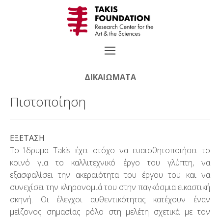
Μετάβαση
στο
περιεχόμενο
ΔΙΚΑΙΏΜΑΤΑ
Πιστοποίηση
Αναζήτηση
για:
TAKIS
ΕΞΕΤΑΣΗ
Βιογραφία
Το Ίδρυμα Takis έχει στόχο να ευαισθητοποιήσει το
κοινό για το καλλιτεχνικό έργο του γλύπτη, να
Χρονολόγιο
εξασφαλίσει την ακεραιότητα του έργου του και να
συνεχίσει την κληρονομιά του στην παγκόσμια εικαστική
Επιλεγμένα Έργα
σκηνή. Οι έλεγχοι αυθεντικότητας κατέχουν έναν
μείζονος σημασίας ρόλο στη μελέτη σχετικά με τον
Εκθέσεις