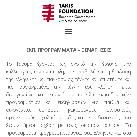
Μετάβαση
στο
περιεχόμενο
ΕΚΠ. ΠΡΟΓΡΆΜΜΑΤΑ – ΞΕΝΑΓΉΣΕΙΣ
Το Ίδρυμα έχοντας ως σκοπό την έρευνα, την
Αναζήτηση
καλλιέργεια, την ανάπτυξη, την προβολή και τη διάδοση
για:
TAKIS
της ελληνικής και παγκόσμιας τέχνης και επιστήμης και
πιο συγκεκριμένα την τέχνη του γλύπτη Takis,
Βιογραφία
διοργανώνει και εκπονεί μια ποικιλία εκπαιδευτικών
προγραμμάτων και εκδηλώσεων για παιδιά και
Χρονολόγιο
οικογένειες, εφήβους, ηλικιωμένους, κοινοτικούς
οργανισμούς, σχολικές ομάδες και εκπαιδευτικούς που
Επιλεγμένα Έργα
έχουν άμεση σχέση με τους σκοπούς αυτούς. Τα
Εκθέσεις
προγράμματα πραγματοποιούνται στα Ελληνικά και στα