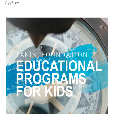
Αγγλικά.
Βιβλιογραφία
Έρευνα
ΙΔΡΥΜΑ ΤΑΚΙΣ
Το Ίδρυμα
Δικαιώματα
Συλλογή
Εκπ. Προγράμματα – Ξεναγήσεις
Δεξιώσεις
Art Shop
Ψηφιακή Ξενάγηση 360°