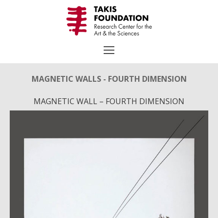
Μετάβαση
στο
περιεχόμενο
MAGNETIC WALLS - FOURTH DIMENSION
MAGNETIC WALL – FOURTH DIMENSION
Αναζήτηση
για:
TAKIS
Βιογραφία
Χρονολόγιο
Επιλεγμένα Έργα
Εκθέσεις