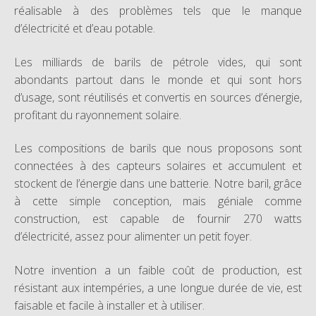
réalisable à des problèmes tels que le manque
Bibliographie
d’électricité et d’eau potable.
Enquete
Les milliards de barils de pétrole vides, qui sont
abondants partout dans le monde et qui sont hors
TAKIS FONDATION
d’usage, sont réutilisés et convertis en sources d’énergie,
La Fondation
profitant du rayonnement solaire.
Droits
Les compositions de barils que nous proposons sont
connectées à des capteurs solaires et accumulent et
Collection
stockent de l’énergie dans une batterie. Notre baril, grâce
à cette simple conception, mais géniale comme
Virtual Tour 360°
construction, est capable de fournir 270 watts
Actualités
d’électricité, assez pour alimenter un petit foyer.
Contactez-nous
Notre invention a un faible coût de production, est
résistant aux intempéries, a une longue durée de vie, est
faisable et facile à installer et à utiliser.