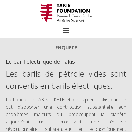
Aller
au
contenu
ENQUETE
Le baril électrique de Takis
Rechercher
:
Les barils de pétrole vides sont
TAKIS
convertis en barils électriques.
Biographie
La Fondation TAKIS – KETE et le sculpteur Takis, dans le
Chronologie
but d’apporter une contribution substantielle aux
Œuvres Choisies
problèmes majeurs qui préoccupent la planète
aujourd’hui, nous proposent une réponse
Expositions
révolutionnaire, substantielle et économiquement