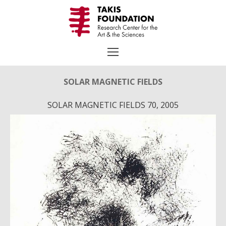
Aller
au
contenu
SOLAR MAGNETIC FIELDS
SOLAR MAGNETIC FIELDS 70, 2005
Rechercher
:
TAKIS
Biographie
Chronologie
Œuvres Choisies
Expositions