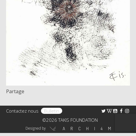
Bibliographie
Enquete
TAKIS FONDATION
La Fondation
Droits
Collection
Virtual Tour 360°
Partage
Actualités
Contactez nous
Bulletin
Contactez-nous
©2026 TAKIS FOUNDATION
Designed by